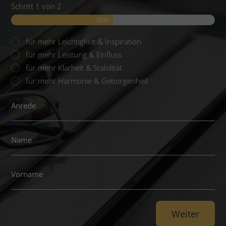
Schritt
1
von
2
50%
Was
für mehr Leichtigkeit & Inspiration
ist
für mehr Leistung & Einfluss
dir
für mehr Klarheit & Stabilität
besonders
für mehr Harmonie & Geborgenheit
wichtig?
Anrede
Name
(erforderlich)
Vorname
(erforderlich)