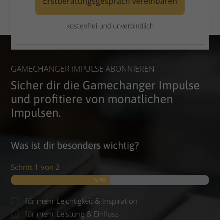
Erstberatungsgespräch vereinbaren
kostenfrei und unverbindlich
GAMECHANGER IMPULSE ABONNIEREN
Sicher dir die Gamechanger Impulse
und profitiere von monatlichen
Impulsen.
Was ist dir besonders wichtig?
Schritt
1
von
2
50%
Was
für mehr Leichtigkeit & Inspiration
ist
für mehr Leistung & Einfluss