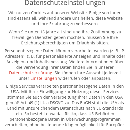
Datenschutzeinstellungen
Sarah Lappe
Wir nutzen Cookies auf unserer Website. Einige von ihnen
sind essenziell, während andere uns helfen, diese Website
(+49) 177 8231005
und Ihre Erfahrung zu verbessern.
Wenn Sie unter 16 Jahre alt sind und Ihre Zustimmung zu
kontakt@sarah-lappe.de
freiwilligen Diensten geben möchten, müssen Sie Ihre
Erziehungsberechtigten um Erlaubnis bitten.
Menü
Personenbezogene Daten können verarbeitet werden (z. B. IP-
Adressen), z. B. für personalisierte Anzeigen und Inhalte oder
Home
Anzeigen- und Inhaltsmessung.
Weitere Informationen über
die Verwendung Ihrer Daten finden Sie in unserer
Datenschutzerklärung
.
Sie können Ihre Auswahl jederzeit
Über Mich
unter
Einstellungen
widerrufen oder anpassen.
Einige Services verarbeiten personenbezogene Daten in den
Kundenmeinungen
USA. Mit Ihrer Einwilligung zur Nutzung dieser Services
stimmen Sie auch der Verarbeitung Ihrer Daten in den USA
Blog
gemäß Art. 49 (1) lit. a DSGVO zu. Das EuGH stuft die USA als
Land mit unzureichendem Datenschutz nach EU-Standards
ein. So besteht etwa das Risiko, dass US-Behörden
Leistungen
personenbezogene Daten in Überwachungsprogrammen
verarbeiten, ohne bestehende Klagemöglichkeit für Europäer.